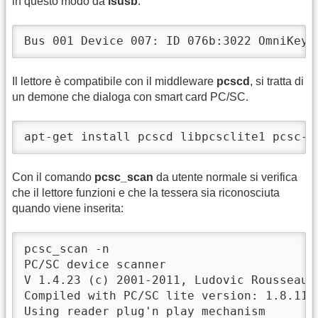
in questo modo da
lsusb
:
Bus 001 Device 007: ID 076b:3022 OmniKey 
Il lettore è compatibile con il middleware
pcscd
, si tratta di
un demone che dialoga con smart card PC/SC.
apt-get install pcscd libpcsclite1 pcsc-t
Con il comando
pcsc_scan
da utente normale si verifica
che il lettore funzioni e che la tessera sia riconosciuta
quando viene inserita:
pcsc_scan -n

PC/SC device scanner

V 1.4.23 (c) 2001-2011, Ludovic Rousseau <
Compiled with PC/SC lite version: 1.8.11

Using reader plug'n play mechanism
