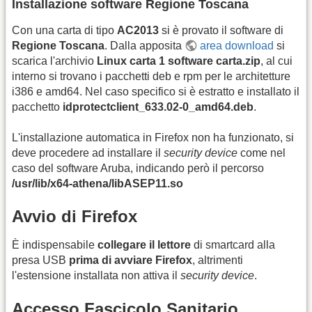
Installazione software Regione Toscana
Con una carta di tipo
AC2013
si è provato il software di
Regione Toscana
. Dalla apposita
area download
si
scarica l'archivio
Linux carta 1 software carta.zip
, al cui
interno si trovano i pacchetti deb e rpm per le architetture
i386 e amd64. Nel caso specifico si è estratto e installato il
pacchetto
idprotectclient_633.02-0_amd64.deb
.
L'installazione automatica in Firefox non ha funzionato, si
deve procedere ad installare il
security device
come nel
caso del software Aruba, indicando però il percorso
/usr/lib/x64-athena/libASEP11.so
Avvio di Firefox
È indispensabile
collegare il lettore
di smartcard alla
presa USB
prima di avviare Firefox
, altrimenti
l'estensione installata non attiva il
security device
.
Accesso Fascicolo Sanitario