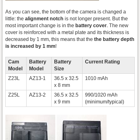
As you can see, the bottom of the camera is changed a
little: the
alignment notch
is not longer present. But the
most important change is in the
battery cover
. The new
cover is reinforced with a metal plate and its thickness is
decreased by 1 mm, this means that the
the battery depth
is increased by 1 mm
!
Cam
Battery
Battery
Current Rating
Model
Model
Size
Z23L
AZ13-1
36.5 x 32.5
1010 mAh
x 8 mm
Z25L
AZ13-2
36.5 x 32.5
990/1020 mAh
x 9 mm
(minimum/typical)