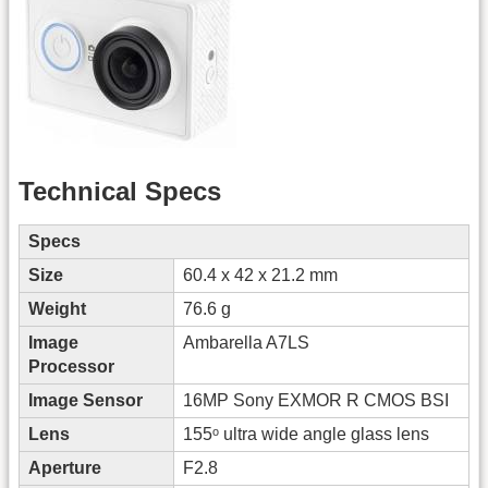
Technical Specs
Specs
Size
60.4 x 42 x 21.2 mm
Weight
76.6 g
Image
Ambarella A7LS
Processor
Image Sensor
16MP Sony EXMOR R CMOS BSI
Lens
155ᵒ ultra wide angle glass lens
Aperture
F2.8