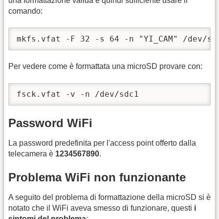
una formattazione valida è quindi sufficiente usare il
comando:
mkfs.vfat -F 32 -s 64 -n "YI_CAM" /dev/sd
Per vedere come è formattata una microSD provare con:
fsck.vfat -v -n /dev/sdc1
Password WiFi
La password predefinita per l'access point offerto dalla
telecamera è
1234567890
.
Problema WiFi non funzionante
A seguito del problema di formattazione della microSD si è
notato che il WiFi aveva smesso di funzionare, questi
i
sintomi del problema
: