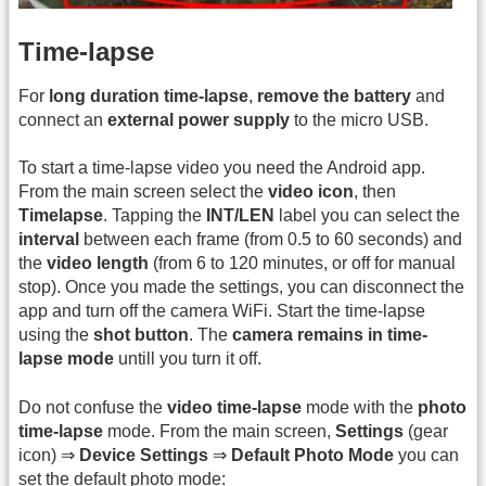
Time-lapse
For
long duration time-lapse
,
remove the battery
and
connect an
external power supply
to the micro USB.
To start a time-lapse video you need the Android app.
From the main screen select the
video icon
, then
Timelapse
. Tapping the
INT/LEN
label you can select the
interval
between each frame (from 0.5 to 60 seconds) and
the
video length
(from 6 to 120 minutes, or off for manual
stop). Once you made the settings, you can disconnect the
app and turn off the camera WiFi. Start the time-lapse
using the
shot button
. The
camera remains in time-
lapse mode
untill you turn it off.
Do not confuse the
video time-lapse
mode with the
photo
time-lapse
mode. From the main screen,
Settings
(gear
icon) ⇒
Device Settings
⇒
Default Photo Mode
you can
set the default photo mode: