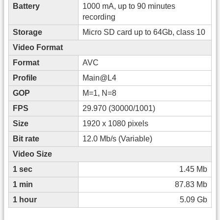
Battery
1000 mA, up to 90 minutes
recording
Storage
Micro SD card up to 64Gb, class 10
Video Format
Format
AVC
Profile
Main@L4
GOP
M=1, N=8
FPS
29.970 (30000/1001)
Size
1920 x 1080 pixels
Bit rate
12.0 Mb/s (Variable)
Video Size
1 sec
1.45 Mb
1 min
87.83 Mb
1 hour
5.09 Gb