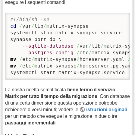
eseguire i sequenti comandi:
#!/bin/sh -xe
cd
/
var
/
lib
/
matrix-synapse

systemctl stop matrix-synapse.service

synapse_port_db \

--sqlite-database
/
var
/
lib
/
matrix-syn
--postgres-config
/
etc
/
matrix-synapse
mv
/
etc
/
matrix-synapse
/
homeserver.yaml 
/
e
mv
/
etc
/
matrix-synapse
/
homeserver.pg.yaml
systemctl start matrix-synapse.service
La nostra ricetta semplificata
tiene fermo il servizio
Matrix per tutto il tempo della migrazione
. Con database
di una certa dimensione questa operazione potrebbe
richiedere diversi minuti; vedere le
istruzioni originali
per un metodo che esegue la migrazione in due o tre
passaggi incrementali
.