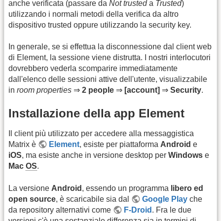
anche verificata (passare da
Not trusted
a
Trusted
)
utilizzando i normali metodi della verifica da altro
dispositivo trusted oppure utilizzando la security key.
In generale, se si effettua la disconnessione dal client web
di Element, la sessione viene distrutta. I nostri interlocutori
dovrebbero vederla scomparire immediatamente
dall'elenco delle sessioni attive dell'utente, visualizzabile
in
room properties
⇒
2 people
⇒
[account]
⇒
Security
.
Installazione della app Element
Il client più utilizzato per accedere alla messaggistica
Matrix è
Element
, esiste per piattaforma
Android
e
iOS
, ma esiste anche in versione desktop per
Windows
e
Mac
OS
.
La versione
Android
, essendo un programma
libero ed
open source
, è scaricabile sia dal
Google Play
che
da repository alternativi come
F-Droid
. Fra le due
versioni c'è una sostanziale differenza sia in termini di