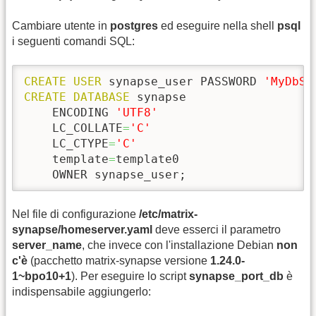
Cambiare utente in
postgres
ed eseguire nella shell
psql
i seguenti comandi SQL:
CREATE
USER
 synapse_user PASSWORD 
'MyDbSe
CREATE
DATABASE
 synapse

    ENCODING 
'UTF8'
    LC_COLLATE
=
'C'
    LC_CTYPE
=
'C'
    template
=
template0

    OWNER synapse_user;
Nel file di configurazione
/etc/matrix-
synapse/homeserver.yaml
deve esserci il parametro
server_name
, che invece con l'installazione Debian
non
c'è
(pacchetto matrix-synapse versione
1.24.0-
1~bpo10+1
). Per eseguire lo script
synapse_port_db
è
indispensabile aggiungerlo: