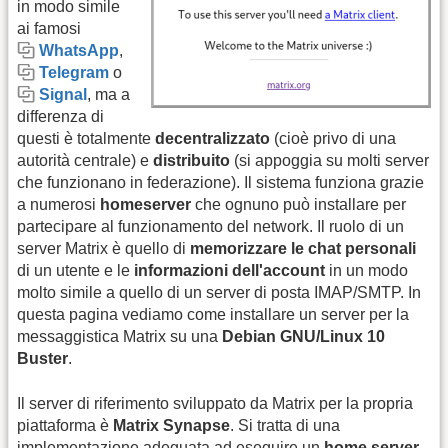
in modo simile
ai famosi
WhatsApp
,
Telegram
o
Signal
, ma a
differenza di
questi è totalmente
decentralizzato
(cioè privo di una
autorità centrale) e
distribuito
(si appoggia su molti server
che funzionano in federazione). Il sistema funziona grazie
a numerosi
homeserver
che ognuno può installare per
partecipare al funzionamento del network. Il ruolo di un
server Matrix è quello di
memorizzare le chat personali
di un utente e le
informazioni dell'account
in un modo
molto simile a quello di un server di posta IMAP/SMTP. In
questa pagina vediamo come installare un server per la
messaggistica Matrix su una
Debian GNU/Linux 10
Buster
.
Il server di riferimento sviluppato da Matrix per la propria
piattaforma è
Matrix Synapse
. Si tratta di una
implementazione adeguata ad eseguire un
home server
.