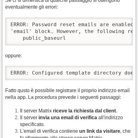
Se ci si dimentica di qualche passaggio si ottengono
eventualmente gli errori:
ERROR: Password reset emails are enabled 
'email' block. However, the following requ
    public_baseurl
oppure:
ERROR: Configured template directory does
Fatto qusto è possibile registrare il proprio indirizzo email
nella app. La procedura prevede i seguenti passaggi:
Il server Matrix
riceve la richiesta dal client
.
Il server
invia una email di verifica
all'indirizzo
specificato.
L'email di verifica contiene
un link da visitare
, che
fa riferimento allo stesso server Matrix.