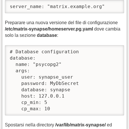
server_name: "matrix.example.org"
Preparare una nuova versione del file di configurazione
/etc/matrix-synapse/homeserver.pg.yaml
dove cambia
solo la sezione
database
:
# Database configuration

database:

  name: "psycopg2"

  args:

    user: synapse_user

    password: MyDbSecret

    database: synapse

    host: 127.0.0.1

    cp_min: 5

    cp_max: 10
Spostarsi nella directory
/var/lib/matrix-synapse/
ed