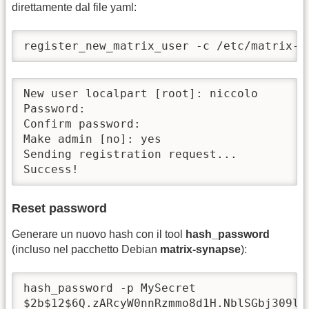
direttamente dal file yaml:
register_new_matrix_user -c /etc/matrix-s
New user localpart [root]: niccolo

Password:

Confirm password:

Make admin [no]: yes

Sending registration request...

Success!
Reset password
Generare un nuovo hash con il tool
hash_password
(incluso nel pacchetto Debian
matrix-synapse
):
hash_password -p MySecret

$2b$12$6Q.zARcyW0nnRzmmo8d1H.NblSGbj309lB