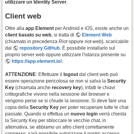
utilizzare un Identity Server
.
Client web
Oltre alla
app Element
per Android e iOS, esiste anche un
client basato su web
, si tratta di
Element Web
(chiamato in precedenza
Riot
oppure
riot-web
), scaricabile
dal
repository GitHub
. È possibile installarlo sul
proprio server web oppure utilizzare l'istanza presente su
https://app.element.io/
.
ATTENZIONE
: Effettuare il
logout
dal client web può
essere operazione pericolosa se non si salva la
Security
Key
(chiamata anche
recovery key
), infatti le chiavi
crittografiche vivono nella sessione del browser e
vengono perse se si chiude la sessione. Si deve fare una
copia della
Security Key
per poter recuperare tutte le chat
passate. Quando si effettua un
nuovo login
verrà chiesta
la Security Key per sbloccare le vecchie chat, in
alternativa, se abbiamo un altro client correttamente
connesso, sarà possibile autorizzare il nostro accesso