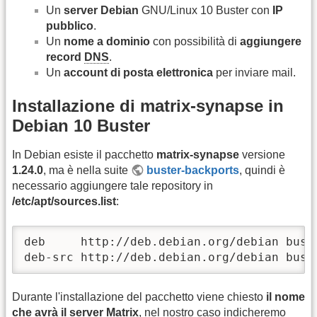
Un
server Debian
GNU/Linux 10 Buster con
IP
pubblico
.
Un
nome a dominio
con possibilità di
aggiungere
record
DNS
.
Un
account di posta elettronica
per inviare mail.
Installazione di matrix-synapse in
Debian 10 Buster
In Debian esiste il pacchetto
matrix-synapse
versione
1.24.0
, ma è nella suite
buster-backports
, quindi è
necessario aggiungere tale repository in
/etc/apt/sources.list
:
deb     http://deb.debian.org/debian bust
deb-src http://deb.debian.org/debian bust
Durante l'installazione del pacchetto viene chiesto
il nome
che avrà il server Matrix
, nel nostro caso indicheremo