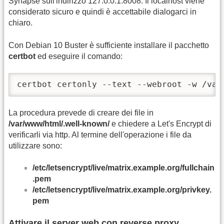
Synapse sull'indirizzo 127.0.0.1:8008. Il localhost viene
considerato sicuro e quindi è accettabile dialogarci in
chiaro.
Con Debian 10 Buster è sufficiente installare il pacchetto
certbot
ed eseguire il comando:
certbot certonly --text --webroot -w /var
La procedura prevede di creare dei file in
/var/www/html/.well-known/
e chiedere a Let's Encrypt di
verificarli via http. Al termine dell'operazione i file da
utilizzare sono:
/etc/letsencrypt/live/matrix.example.org/fullchain
.pem
/etc/letsencrypt/live/matrix.example.org/privkey.
pem
Attivare il server web con reverse proxy