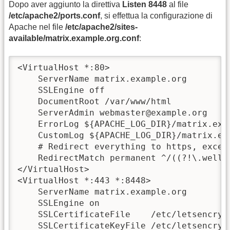
Dopo aver aggiunto la direttiva
Listen 8448
al file
/etc/apache2/ports.conf
, si effettua la configurazione di
Apache nel file
/etc/apache2/sites-
available/matrix.example.org.conf
:
<VirtualHost *:80>

    ServerName matrix.example.org

    SSLEngine off

    DocumentRoot /var/www/html

    ServerAdmin webmaster@example.org

    ErrorLog ${APACHE_LOG_DIR}/matrix.exam
    CustomLog ${APACHE_LOG_DIR}/matrix.ex
    # Redirect everything to https, except
    RedirectMatch permanent ^/((?!\.well-
</VirtualHost>

<VirtualHost *:443 *:8448>

    ServerName matrix.example.org

    SSLEngine on

    SSLCertificateFile    /etc/letsencryp
    SSLCertificateKeyFile /etc/letsencryp