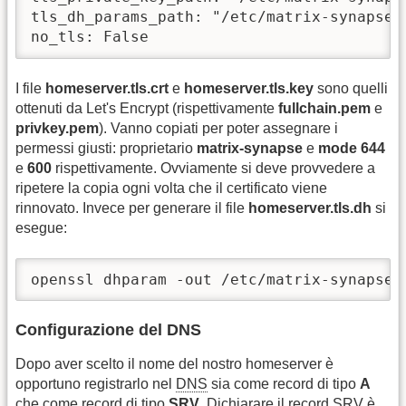
tls_dh_params_path: "/etc/matrix-synapse/h
no_tls: False
I file
homeserver.tls.crt
e
homeserver.tls.key
sono quelli
ottenuti da Let's Encrypt (rispettivamente
fullchain.pem
e
privkey.pem
). Vanno copiati per poter assegnare i
permessi giusti: proprietario
matrix-synapse
e
mode 644
e
600
rispettivamente. Ovviamente si deve provvedere a
ripetere la copia ogni volta che il certificato viene
rinnovato. Invece per generare il file
homeserver.tls.dh
si
esegue:
openssl dhparam -out /etc/matrix-synapse/
Configurazione del DNS
Dopo aver scelto il nome del nostro homeserver è
opportuno registrarlo nel
DNS
sia come record di tipo
A
che come record di tipo
SRV
. Dichiarare il record SRV è