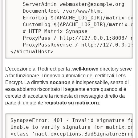
    ServerAdmin webmaster@example.org

    DocumentRoot /var/www/html

    ErrorLog ${APACHE_LOG_DIR}/matrix.exam
    CustomLog ${APACHE_LOG_DIR}/matrix.ex
    # HTTP Matrix Synapse  

    ProxyPass / http://127.0.0.1:8008/ noc
    ProxyPassReverse / http://127.0.0.1:80
</VirtualHost>
L'eccezione al Redirect per la
.well-known
directory serve
a far funzionare il rinnovo automatico dei certificati Let's
Encrypt. La direttiva
nocanon
è indispensabile, senza di
essa abbiamo riscontrato il seguente errore quando si è
cercato di accettare la richiesta di messaggio diretto da
parte di un utente
registrato su matrix.org
:
SynapseError: 401 - Invalid signature for
Unable to verify signature for matrix.org:
<class 'nacl.exceptions.BadSignatureError