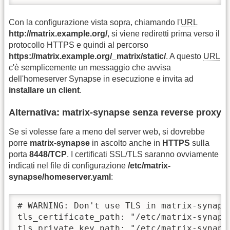
Con la configurazione vista sopra, chiamando l'
URL
http://matrix.example.org/
, si viene rediretti prima verso il
protocollo HTTPS e quindi al percorso
https://matrix.example.org/_matrix/static/
. A questo
URL
c'è semplicemente un messaggio che avvisa
dell'homeserver Synapse in esecuzione e invita ad
installare un client
.
Alternativa: matrix-synapse senza reverse proxy
Se si volesse fare a meno del server web, si dovrebbe
porre
matrix-synapse
in ascolto anche in
HTTPS
sulla
porta
8448/TCP
. I certificati SSL/TLS saranno ovviamente
indicati nel file di configurazione
/etc/matrix-
synapse/homeserver.yaml
:
# WARNING: Don't use TLS in matrix-synaps
tls_certificate_path: "/etc/matrix-synapse
tls_private_key_path: "/etc/matrix-synapse