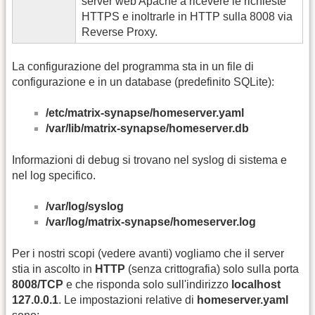
server web Apache a ricevere le richieste
HTTPS e inoltrarle in HTTP sulla 8008 via
Reverse Proxy.
La configurazione del programma sta in un file di
configurazione e in un database (predefinito SQLite):
/etc/matrix-synapse/homeserver.yaml
/var/lib/matrix-synapse/homeserver.db
Informazioni di debug si trovano nel syslog di sistema e
nel log specifico.
/var/log/syslog
/var/log/matrix-synapse/homeserver.log
Per i nostri scopi (vedere avanti) vogliamo che il server
stia in ascolto in
HTTP
(senza crittografia) solo sulla porta
8008/TCP
e che risponda solo sull'indirizzo
localhost
127.0.0.1
. Le impostazioni relative di
homeserver.yaml