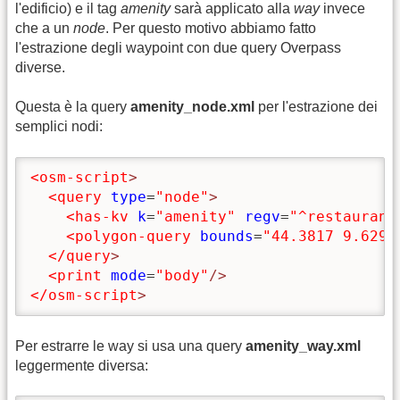
l'edificio) e il tag
amenity
sarà applicato alla
way
invece
che a un
node
. Per questo motivo abbiamo fatto
l'estrazione degli waypoint con due query Overpass
diverse.
Questa è la query
amenity_node.xml
per l'estrazione dei
semplici nodi:
<osm-script
>
<query
type
=
"node"
>
<has-kv
k
=
"amenity"
regv
=
"^restaurant
<polygon-query
bounds
=
"44.3817 9.6294
</query
>
<print
mode
=
"body"
/>
</osm-script
>
Per estrarre le way si usa una query
amenity_way.xml
leggermente diversa: