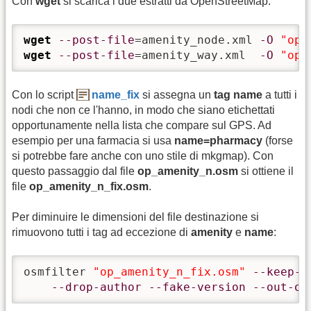
Con
wget
si scarica i due estratti da OpenStreetMap:
wget
--post-file
=amenity_node.xml 
-O
"op_
wget
--post-file
=amenity_way.xml  
-O
"op_
Con lo script
name_fix
si assegna un
tag name
a tutti i
nodi che non ce l'hanno, in modo che siano etichettati
opportunamente nella lista che compare sul GPS. Ad
esempio per una farmacia si usa
name=pharmacy
(forse
si potrebbe fare anche con uno stile di mkgmap). Con
questo passaggio dal file
op_amenity_n.osm
si ottiene il
file
op_amenity_n_fix.osm
.
Per diminuire le dimensioni del file destinazione si
rimuovono tutti i tag ad eccezione di
amenity
e
name
:
osmfilter 
"op_amenity_n_fix.osm"
--keep-n
--drop-author
--fake-version
--out-os