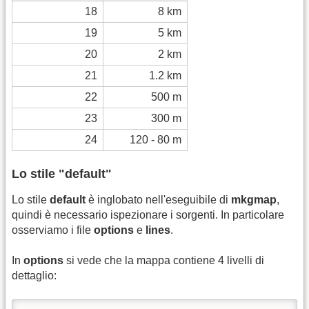
18
8 km
19
5 km
20
2 km
21
1.2 km
22
500 m
23
300 m
24
120 - 80 m
Lo stile "default"
Lo stile
default
è inglobato nell'eseguibile di
mkgmap
,
quindi è necessario ispezionare i sorgenti. In particolare
osserviamo i file
options
e
lines
.
In
options
si vede che la mappa contiene 4 livelli di
dettaglio: