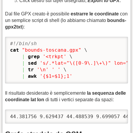
Click destro sul layer disegnato,
Export to GPX
.
Dal file GPX creato è possibile
estrarre le coordinate
con
un semplice script di shell (lo abbiamo chiamato
bounds-
gpx2txt
):
#!/bin/sh
cat
"bounds-toscana.gpx"
 \

|
grep
'<trkpt'
 \

|
sed
's/.*lat="\([0-9\.]\+\)" lon="\
|
tr
'\n'
' '
 \

|
awk
'{$1=$1};1'
Il risultato desiderato è semplicemente
la sequenza delle
coordinate lat lon
di tutti i vertici separate da spazi:
44.381756 9.629437 44.488539 9.699057 44.