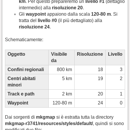
km
. Per questo prepareremo un
livello #1
(dettaglio
intermedio) alla
risoluzione 20
.
Gli
waypoint
appaiono dalla scala
120-80 m
. Si
tratta del
livello #0
(il più dettagliato) alla
risoluzione 24
.
Schematicamente:
Oggetto
Visibile
Risoluzione
Livello
da
Confini regionali
800 km
18
3
Centri abitati
5 km
19
2
minori
Track e path
2 km
20
1
Waypoint
120-80 m
24
0
Dai sorgenti di
mkgmap
si è estratta tutta la directory
mkgmap-r3741/resources/styles/default/
, quindi si sono
modificati due file: