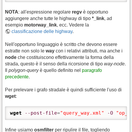
NOTA
: all'espressione regolare
regv
è opportuno
aggiungere anche tutte le highway di tipo
*_link
, ad
esempio
motorway_link
, ecc. Vedere la
classificazione delle highway
.
Nell'opportuno linguaggio è scritto che devono essere
estratte non solo le
way
con i relativi attributi, ma anche i
node
che costituiscono effettivamente la forma della
strada, questo è il senso della ricorsione di tipo
way-node
.
Il
polygon-query
è quello definito nel
paragrafo
precedente
.
Per prelevare i grafo stradale è quindi sufficiente l'uso di
wget
:
wget
--post-file
=
"query_way.xml"
-O
"op_w
Infine usiamo
osmfilter
per ripulire il file, togliendo