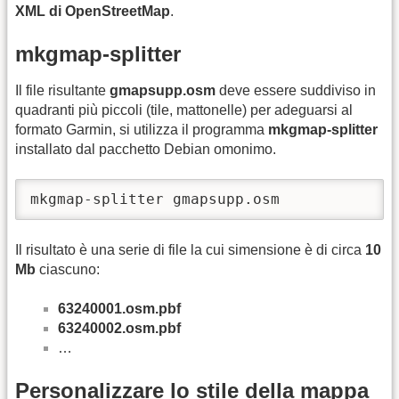
XML di OpenStreetMap
.
mkgmap-splitter
Il file risultante
gmapsupp.osm
deve essere suddiviso in
quadranti più piccoli (tile, mattonelle) per adeguarsi al
formato Garmin, si utilizza il programma
mkgmap-splitter
installato dal pacchetto Debian omonimo.
mkgmap-splitter gmapsupp.osm
Il risultato è una serie di file la cui simensione è di circa
10
Mb
ciascuno:
63240001.osm.pbf
63240002.osm.pbf
…
Personalizzare lo stile della mappa