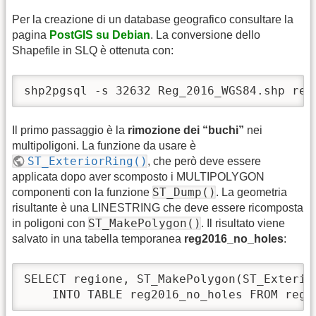
Per la creazione di un database geografico consultare la
pagina
PostGIS su Debian
. La conversione dello
Shapefile in SLQ è ottenuta con:
shp2pgsql -s 32632 Reg_2016_WGS84.shp reg
Il primo passaggio è la
rimozione dei “buchi”
nei
multipoligoni. La funzione da usare è
ST_ExteriorRing()
, che però deve essere
applicata dopo aver scomposto i MULTIPOLYGON
ST_Dump()
componenti con la funzione
. La geometria
risultante è una LINESTRING che deve essere ricomposta
ST_MakePolygon()
in poligoni con
. Il risultato viene
salvato in una tabella temporanea
reg2016_no_holes
:
SELECT regione, ST_MakePolygon(ST_Exterio
    INTO TABLE reg2016_no_holes FROM reg2