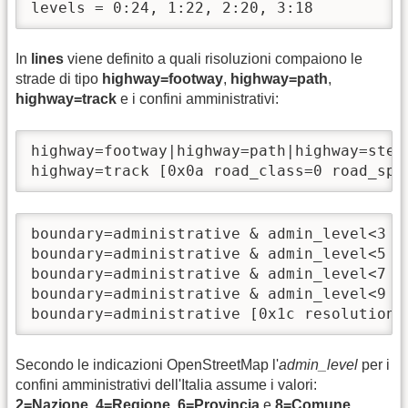
levels = 0:24, 1:22, 2:20, 3:18
In
lines
viene definito a quali risoluzioni compaiono le
strade di tipo
highway=footway
,
highway=path
,
highway=track
e i confini amministrativi:
highway=footway|highway=path|highway=step
highway=track [0x0a road_class=0 road_spe
boundary=administrative & admin_level<3 [0
boundary=administrative & admin_level<5 [0
boundary=administrative & admin_level<7 [0
boundary=administrative & admin_level<9 [0
boundary=administrative [0x1c resolution 
Secondo le indicazioni OpenStreetMap l'
admin_level
per i
confini amministrativi dell'Italia assume i valori:
2=Nazione
,
4=Regione
,
6=Provincia
e
8=Comune
.