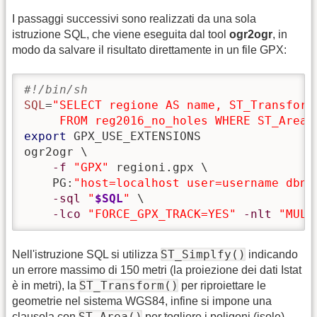
I passaggi successivi sono realizzati da una sola
istruzione SQL, che viene eseguita dal tool
ogr2ogr
, in
modo da salvare il risultato direttamente in un file GPX:
#!/bin/sh
SQL
=
"SELECT regione AS name, ST_Transform
     FROM reg2016_no_holes WHERE ST_Area(
export
 GPX_USE_EXTENSIONS

ogr2ogr \

-f
"GPX"
 regioni.gpx \

    PG:
"host=localhost user=username dbna
-sql
"
$SQL
"
 \

-lco
"FORCE_GPX_TRACK=YES"
-nlt
"MULT
ST_Simplfy()
Nell'istruzione SQL si utilizza
indicando
un errore massimo di 150 metri (la proiezione dei dati Istat
ST_Transform()
è in metri), la
per riproiettare le
geometrie nel sistema WGS84, infine si impone una
ST_Area()
clausola con
per togliere i poligoni (isole)