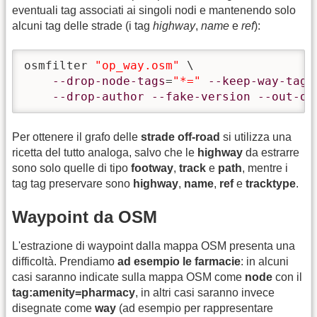
eventuali tag associati ai singoli nodi e mantenendo solo
alcuni tag delle strade (i tag
highway
,
name
e
ref
):
osmfilter 
"op_way.osm"
 \

--drop-node-tags
=
"*="
--keep-way-tags
--drop-author
--fake-version
--out-os
Per ottenere il grafo delle
strade off-road
si utilizza una
ricetta del tutto analoga, salvo che le
highway
da estrarre
sono solo quelle di tipo
footway
,
track
e
path
, mentre i
tag tag preservare sono
highway
,
name
,
ref
e
tracktype
.
Waypoint da OSM
L'estrazione di waypoint dalla mappa OSM presenta una
difficoltà. Prendiamo
ad esempio le farmacie
: in alcuni
casi saranno indicate sulla mappa OSM come
node
con il
tag:amenity=pharmacy
, in altri casi saranno invece
disegnate come
way
(ad esempio per rappresentare