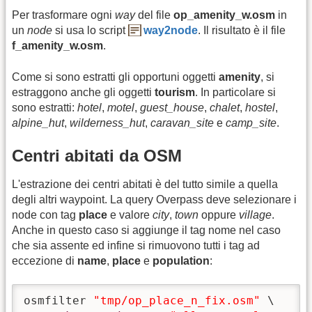
Per trasformare ogni
way
del file
op_amenity_w.osm
in
un
node
si usa lo script
way2node
. Il risultato è il file
f_amenity_w.osm
.
Come si sono estratti gli opportuni oggetti
amenity
, si
estraggono anche gli oggetti
tourism
. In particolare si
sono estratti:
hotel
,
motel
,
guest_house
,
chalet
,
hostel
,
alpine_hut
,
wilderness_hut
,
caravan_site
e
camp_site
.
Centri abitati da OSM
L'estrazione dei centri abitati è del tutto simile a quella
degli altri waypoint. La query Overpass deve selezionare i
node con tag
place
e valore
city
,
town
oppure
village
.
Anche in questo caso si aggiunge il tag nome nel caso
che sia assente ed infine si rimuovono tutti i tag ad
eccezione di
name
,
place
e
population
:
osmfilter 
"tmp/op_place_n_fix.osm"
 \
