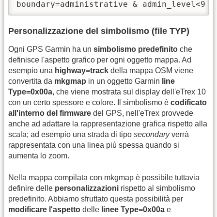
boundary=administrative & admin_level<9 [
Personalizzazione del simbolismo (file TYP)
Ogni GPS Garmin ha un
simbolismo predefinito
che
definisce l'aspetto grafico per ogni oggetto mappa. Ad
esempio una
highway=track
della mappa OSM viene
convertita da
mkgmap
in un oggetto Garmin
line
Type=0x00a
, che viene mostrata sul display dell'eTrex 10
con un certo spessore e colore. Il simbolismo è
codificato
all'interno del firmware
del GPS, nell'eTrex provvede
anche ad adattare la rappresentazione grafica rispetto alla
scala; ad esempio una strada di tipo
secondary
verrà
rappresentata con una linea più spessa quando si
aumenta lo zoom.
Nella mappa compilata con mkgmap è possibile tuttavia
definire delle
personalizzazioni
rispetto al simbolismo
predefinito. Abbiamo sfruttato questa possibilità per
modificare l'aspetto
delle
linee
Type=0x00a
e