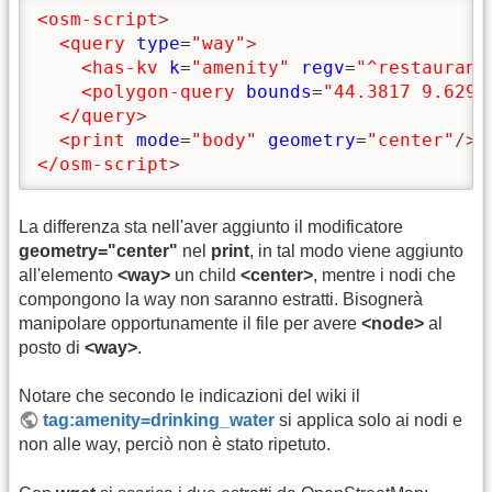
<osm-script
>
<query
type
=
"way"
>
<has-kv
k
=
"amenity"
regv
=
"^restaurant
<polygon-query
bounds
=
"44.3817 9.6294
</query
>
<print
mode
=
"body"
geometry
=
"center"
/>
</osm-script
>
La differenza sta nell'aver aggiunto il modificatore
geometry="center"
nel
print
, in tal modo viene aggiunto
all'elemento
<way>
un child
<center>
, mentre i nodi che
compongono la way non saranno estratti. Bisognerà
manipolare opportunamente il file per avere
<node>
al
posto di
<way>
.
Notare che secondo le indicazioni del wiki il
tag:amenity=drinking_water
si applica solo ai nodi e
non alle way, perciò non è stato ripetuto.