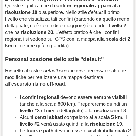
Questo significa che
il confine regionale appare alla
risoluzione 19
o superiore. Nello stile
default
il primo
livello che visualizza tali confini (partendo da quello meno
dettagliato, cioè con indice maggiore) è quindi il
livello 2
che ha
risoluzione 20
. L'effetto pratico è che i confini
regionali si vedono sul GPS con la mappa
alla scala dei 2
km
o inferiore (più ingrandita).
Personalizzazione dello stile "default"
Rispetto allo stile
default
si sono rese necessarie alcune
modifiche per realizzare una mappa destinata
all'
escursionismo off-road
:
I
confini regionali
devono essere
sempre visibili
(anche alla scala 800 km). Prepareremo quindi un
livello #3
(il meno dettagliato) alla
risoluzione 18
.
Alcuni
centri abitati
compaiono alla scala
5 km
. Il
livello #2
verrà usato quindi alla
risoluzione 19
.
Le
track
e
path
devono essere visibili
dalla scala 2