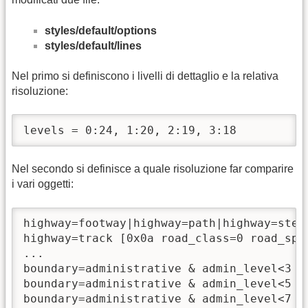
styles/default/options
styles/default/lines
Nel primo si definiscono i livelli di dettaglio e la relativa
risoluzione:
levels = 0:24, 1:20, 2:19, 3:18
Nel secondo si definisce a quale risoluzione far comparire
i vari oggetti:
highway=footway|highway=path|highway=step
highway=track [0x0a road_class=0 road_spee
...

boundary=administrative & admin_level<3 [
boundary=administrative & admin_level<5 [
boundary=administrative & admin_level<7 [