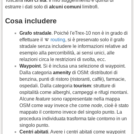
Toscana
non ci sta
. Il mio suggerimento è quindi di
estrarre i dati solo di
alcuni comuni
limitrofi.
Cosa includere
Grafo stradale
. Poiché l'eTrex-10 non è in grado di
effettuare il
routing
, si è preservato solo il grafo
stradale senza includere le informazioni relative ad
esempio alla percorribilità, ai sensi unici, alle
relazioni circa le restrizioni di svolta, ecc.
Waypoint
. Si è inclusa una selezione di waypoint.
Dalla categoria
amenity
di OSM: distributori di
benzina, punti di ristoro (ristoranti, caffè), farmacie,
ospedali. Dalla categoria
tourism
: strutture di
ospitalità come alberghi, campeggi e rifugi montani.
Alcune
feature
sono rappresentate nella mappa
OSM come
way
invece che come
node
, cioè è stato
mappato il contorno invece del singolo punto. La
procedura individuata trasforma tale contorno in un
singolo punto.
Centri abitati
. Avere i centri abitati come waypoint