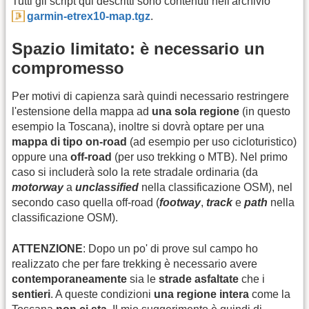
Tutti gli script qui descritti sono contenuti nell'archivio
garmin-etrex10-map.tgz
.
Spazio limitato: è necessario un
compromesso
Per motivi di capienza sarà quindi necessario restringere
l'estensione della mappa ad
una sola regione
(in questo
esempio la Toscana), inoltre si dovrà optare per una
mappa di tipo on-road
(ad esempio per uso cicloturistico)
oppure una
off-road
(per uso trekking o MTB). Nel primo
caso si includerà solo la rete stradale ordinaria (da
motorway
a
unclassified
nella classificazione OSM), nel
secondo caso quella off-road (
footway
,
track
e
path
nella
classificazione OSM).
ATTENZIONE
: Dopo un po' di prove sul campo ho
realizzato che per fare trekking è necessario avere
contemporaneamente
sia le
strade asfaltate
che i
sentieri
. A queste condizioni
una regione intera
come la