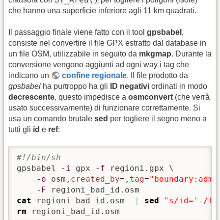
che hanno una superficie inferiore agli 11 km quadrati.
Il passaggio finale viene fatto con il tool
gpsbabel
,
consiste nel convertire il file GPX estratto dal database in
un file OSM, utilizzabile in seguito da
mkgmap
. Durante la
conversione vengono aggiunti ad ogni way i tag che
indicano un
confine regionale
. Il file prodotto da
gpsbabel
ha purtroppo ha gli
ID negativi
ordinati in modo
decrescente
, questo impedisce a
osmconvert
(che verrà
usato successivamente) di funzionare correttamente. Si
usa un comando brutale
sed
per togliere il segno meno a
tutti gli
id
e
ref
:
#!/bin/sh
gpsbabel 
-i
 gpx 
-f
 regioni.gpx \

-o
 osm,
created_by
=,
tag
=
"boundary:admi
-F
cat
 regioni_bad_id.osm  
|
sed
"s/id='-/id
rm
 regioni_bad_id.osm