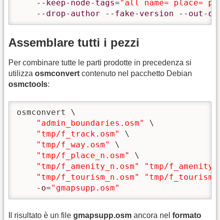
--keep-node-tags
=
"all name= place= po
--drop-author
--fake-version
--out-os
Assemblare tutti i pezzi
Per combinare tutte le parti prodotte in precedenza si
utilizza
osmconvert
contenuto nel pacchetto Debian
osmctools
:
osmconvert \

"admin_boundaries.osm"
 \

"tmp/f_track.osm"
 \

"tmp/f_way.osm"
 \

"tmp/f_place_n.osm"
 \

"tmp/f_amenity_n.osm"
"tmp/f_amenity_
"tmp/f_tourism_n.osm"
"tmp/f_tourism_
-o
=
"gmapsupp.osm"
Il risultato è un file
gmapsupp.osm
ancora nel
formato