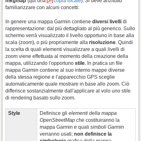
mkgmap
(qui una
copia locale
). Si deve anzitutto
familiarizzare con alcuni concetti:
In genere una mappa Garmin contiene
diversi livelli
di
rappresentazione: dal più dettagliato al più generico. Sullo
schermo verrà visualizzato il livello opportuno in base alla
scala (zoom), o più propriamente alla
risoluzione
. Quindi
la scelta di quali elementi visualizzare a quali livelli di
zoom viene effettuata al momento della creazione della
mappa, utilizzando l'opportuno
stile
. In pratica un file
mappa Garmin contiene al suo interno mappe diverse
della stessa regione e l'apparecchio GPS sceglie
automaticamente quale mostrare in base allo zoom. Ciò
differisce sostanzialmente dall'applicare al volo uno stile
di rendering basato sullo zoom.
Style
Definisce gli
elementi della mappa
OpenStreetMap
che costituiranno la
mappa Garmin e quali
simboli Garmin
verranno usati;
non definisce la
simbologia
grafica della mappa.