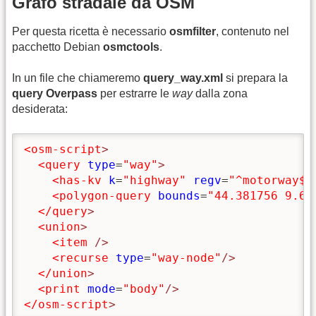
Grafo stradale da OSM
Per questa ricetta è necessario
osmfilter
, contenuto nel
pacchetto Debian
osmctools
.
In un file che chiameremo
query_way.xml
si prepara la
query Overpass
per estrarre le
way
dalla zona
desiderata:
<osm-script
>
<query
type
=
"way"
>
<has-kv
k
=
"highway"
regv
=
"^motorway$|
<polygon-query
bounds
=
"44.381756 9.62
</query
>
<union
>
<item
/>
<recurse
type
=
"way-node"
/>
</union
>
<print
mode
=
"body"
/>
</osm-script
>