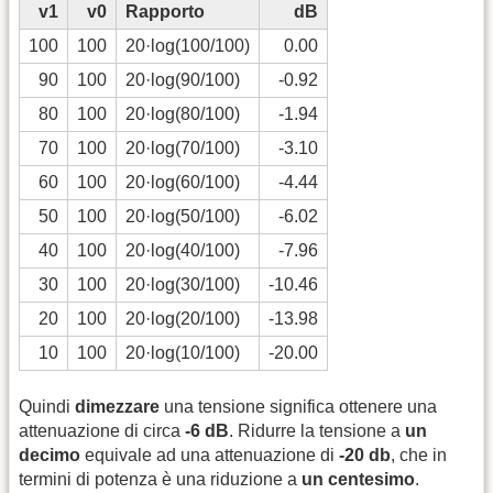
v1
v0
Rapporto
dB
100
100
20·log(100/100)
0.00
90
100
20·log(90/100)
-0.92
80
100
20·log(80/100)
-1.94
70
100
20·log(70/100)
-3.10
60
100
20·log(60/100)
-4.44
50
100
20·log(50/100)
-6.02
40
100
20·log(40/100)
-7.96
30
100
20·log(30/100)
-10.46
20
100
20·log(20/100)
-13.98
10
100
20·log(10/100)
-20.00
Quindi
dimezzare
una tensione significa ottenere una
attenuazione di circa
-6 dB
. Ridurre la tensione a
un
decimo
equivale ad una attenuazione di
-20 db
, che in
termini di potenza è una riduzione a
un centesimo
.