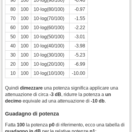
90
100
10·log(90/100)
-0.46
80
100
10·log(80/100)
-0.97
70
100
10·log(70/100)
-1.55
60
100
10·log(60/100)
-2.22
50
100
10·log(50/100)
-3.01
40
100
10·log(40/100)
-3.98
30
100
10·log(30/100)
-5.23
20
100
10·log(20/100)
-6.99
10
100
10·log(10/100)
-10.00
Quindi
dimezzare
una potenza significa applicare una
attenuazione di circa
-3 dB
, ridurre la potenza a
un
decimo
equivale ad una attenuazione di
-10 db
.
Guadagno di potenza
Fatta
100
la potenza
p0
di riferimento, ecco una tabella di
guadagno in dB
per le relative potenze
p1
: