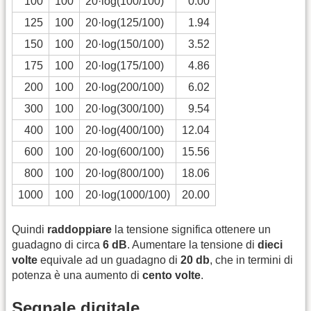
100
100
20·log(100/100)
0.00
125
100
20·log(125/100)
1.94
150
100
20·log(150/100)
3.52
175
100
20·log(175/100)
4.86
200
100
20·log(200/100)
6.02
300
100
20·log(300/100)
9.54
400
100
20·log(400/100)
12.04
600
100
20·log(600/100)
15.56
800
100
20·log(800/100)
18.06
1000
100
20·log(1000/100)
20.00
Quindi
raddoppiare
la tensione significa ottenere un
guadagno di circa
6 dB
. Aumentare la tensione di
dieci
volte
equivale ad un guadagno di
20 db
, che in termini di
potenza è una aumento di
cento volte
.
Segnale digitale