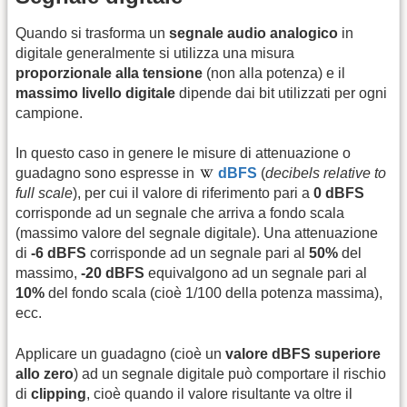
Quando si trasforma un
segnale audio analogico
in
digitale generalmente si utilizza una misura
proporzionale alla tensione
(non alla potenza) e il
massimo livello digitale
dipende dai bit utilizzati per ogni
campione.
In questo caso in genere le misure di attenuazione o
guadagno sono espresse in
dBFS
(
decibels relative to
full scale
), per cui il valore di riferimento pari a
0 dBFS
corrisponde ad un segnale che arriva a fondo scala
(massimo valore del segnale digitale). Una attenuazione
di
-6 dBFS
corrisponde ad un segnale pari al
50%
del
massimo,
-20 dBFS
equivalgono ad un segnale pari al
10%
del fondo scala (cioè 1/100 della potenza massima),
ecc.
Applicare un guadagno (cioè un
valore dBFS superiore
allo zero
) ad un segnale digitale può comportare il rischio
di
clipping
, cioè quando il valore risultante va oltre il