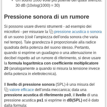
Un souno 1000 volte più potente del quasi silenzio:
30 dB (10xlog(1000) = 30)
Pressione sonora di un rumore
Si possono usare diversi strumenti - ad esempio dei
microfoni - per misurare la
pressione acustica o sonora
di un suono (cioè l'ampiezza dell'onda sonora che varia
nel tempo). Tale grandezza è proporzionale alla radice
quadrata della potenza del suono stesso. Pertanto,
quando si esprime un guadagno o una attenuazione in
decibel rispetto ad un rumore di riferimento, si deve usare
la
formula logaritmica con coefficiente moltiplicatore
20
(analogamente a quando si misura la tensione invece
della potenza in elettrotecnica).
Il
livello di pressione sonora
(SPL) è una misura del
valore efficace
dell'onda meccanica; data una
pressione acustica di riferimento ps0
, il
livello
di una
pressione acustica
ps1
si esprime in
dB(SPL)
ed è dato
dalla formula: