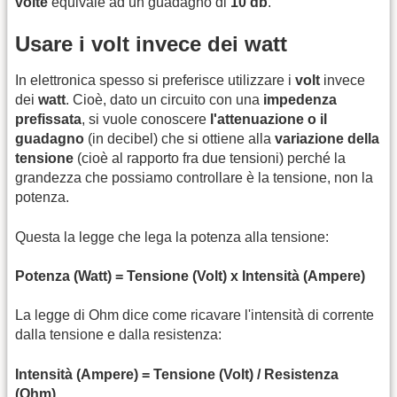
volte
equivale ad un guadagno di
10 db
.
Usare i volt invece dei watt
In elettronica spesso si preferisce utilizzare i
volt
invece
dei
watt
. Cioè, dato un circuito con una
impedenza
prefissata
, si vuole conoscere
l'attenuazione o il
guadagno
(in decibel) che si ottiene alla
variazione della
tensione
(cioè al rapporto fra due tensioni) perché la
grandezza che possiamo controllare è la tensione, non la
potenza.
Questa la legge che lega la potenza alla tensione:
Potenza (Watt) = Tensione (Volt) x Intensità (Ampere)
La legge di Ohm dice come ricavare l'intensità di corrente
dalla tensione e dalla resistenza:
Intensità (Ampere) = Tensione (Volt) / Resistenza
(Ohm)